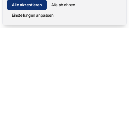
Alle akzeptieren
Alle ablehnen
Einstellungen anpassen
Mangold International
contact@mangold-international.com
+49 (0) 8723 / 978 33-0
Datenschutz
·
Cookie-Einstellungen
·
Impressum
Softwareprodukte
Komplettlösungen
Mangold INTERACT
Beobachtungslabore
Mangold Observation Studio
Simulations-Training
Mangold VideoSyncPro
Skills Lab
Mangold DataView
Audiovisuelle Vernehmung
GSEQ
Therapie-Aufzeichnung