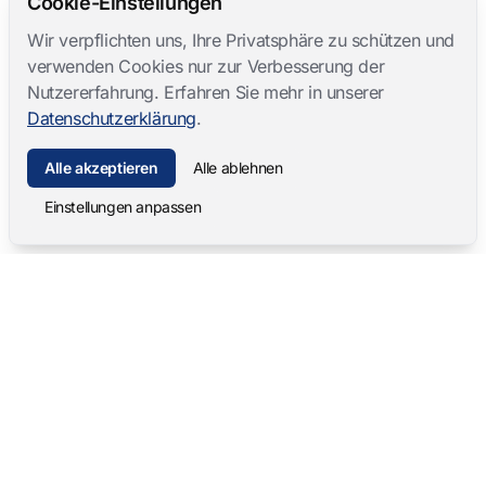
Cookie-Einstellungen
Wir verpflichten uns, Ihre Privatsphäre zu schützen und
verwenden Cookies nur zur Verbesserung der
Nutzererfahrung. Erfahren Sie mehr in unserer
Datenschutzerklärung
.
Alle akzeptieren
Alle ablehnen
Einstellungen anpassen
Mangold International
contact@mangold-international.com
+49 (0) 8723 / 978 33-0
Datenschutz
·
Cookie-Einstellungen
·
Impressum
Softwareprodukte
Komplettlösungen