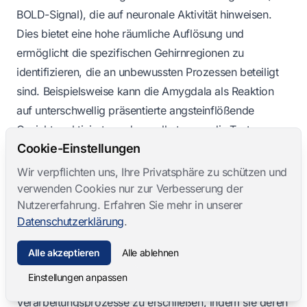
BOLD-Signal), die auf neuronale Aktivität hinweisen.
Dies bietet eine hohe räumliche Auflösung und
ermöglicht die spezifischen Gehirnregionen zu
identifizieren, die an unbewussten Prozessen beteiligt
sind. Beispielsweise kann die Amygdala als Reaktion
auf unterschwellig präsentierte angsteinflößende
Gesichter aktiviert werden, selbst wenn die Testperson
Cookie-Einstellungen
angibt, das Gesicht nicht bewusst wahrgenommen zu
haben (Whalen et al., 1998). Sie kann auch die
Wir verpflichten uns, Ihre Privatsphäre zu schützen und
neuronalen Bahnen beschreiben, die an der Blindsicht
verwenden Cookies nur zur Verbesserung der
Nutzererfahrung. Erfahren Sie mehr in unserer
beteiligt sind, und zeigt Aktivität in subkortikalen
Datenschutzerklärung
.
visuellen Bereichen trotz einer Schädigung von V1
(Weiskrantz, 1986).
Alle akzeptieren
Alle ablehnen
7.2. Verhaltensparadigmen
Einstellungen anpassen
Verhaltensexperimente dienen dazu, unbewusste
Verarbeitungsprozesse zu erschließen, indem sie deren