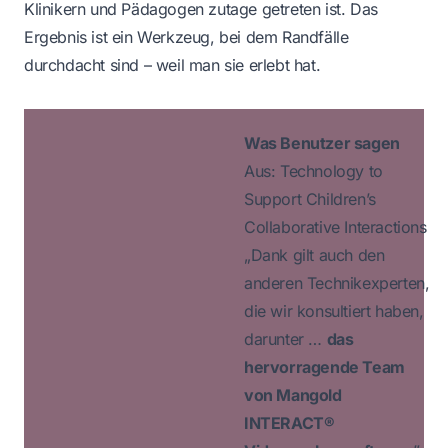
Klinikern und Pädagogen zutage getreten ist. Das
Ergebnis ist ein Werkzeug, bei dem Randfälle
durchdacht sind – weil man sie erlebt hat.
Was Benutzer sagen
Aus: Technology to
Support Children’s
Collaborative Interactions
„Dank gilt auch den
anderen Technikexperten,
die wir konsultiert haben,
darunter …
das
hervorragende Team
von Mangold
INTERACT®