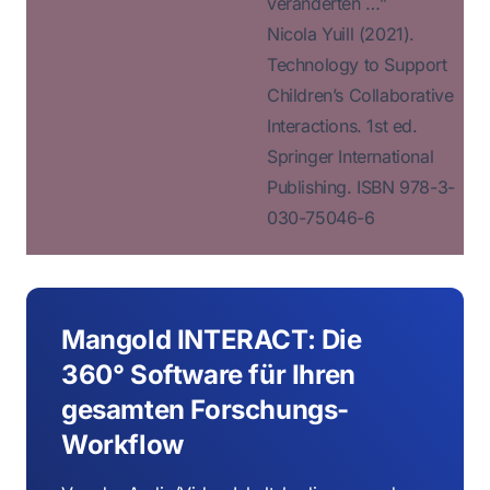
veränderten …”
Nicola Yuill (2021).
Technology to Support
Children’s Collaborative
Interactions. 1st ed.
Springer International
Publishing. ISBN 978-3-
030-75046-6
Mangold INTERACT: Die
360° Software für Ihren
gesamten Forschungs-
Workflow