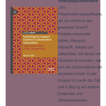
Videoanalysesoftware
”
„Die
Videokodierungssoftware,
die wir während des
gesamten ShareIT-
Projekts verwendet
haben, Mangold
Interact®, lieferte uns
Zeitachsen, mit denen wir
visualisieren konnten, wie
sich die Spielzustände der
einzelnen Kinder in der
Gruppe im Laufe der Zeit
und in Bezug auf andere
Ereignisse und
Verhaltensweisen