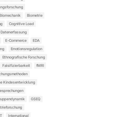
ngsforschung
Biomechanik
Biometrie
ng
Cognitive Load
Datenerfassung
E-Commerce
EDA
ung
Emotionsregulation
Ethnografische Forschung
Falsifizierbarkeit
fMRI
chungsmethoden
he Kindesentwicklung
besprechungen
ruppendynamik
GSEQ
trieforschung
T
International