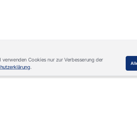
und verwenden Cookies nur zur Verbesserung der
All
hutzerklärung
.
Softwareprodukte
Komplettlösungen
Mangold INTERACT
Beobachtungslabore
Mangold Observation Studio
Simulations-Training
Mangold VideoSyncPro
Skills Lab
Mangold DataView
Audiovisuelle Vernehmung