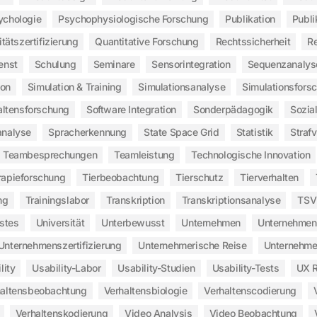
ychologie
Psychophysiologische Forschung
Publikation
Publi
itätszertifizierung
Quantitative Forschung
Rechtssicherheit
Re
enst
Schulung
Seminare
Sensorintegration
Sequenzanalys
ion
Simulation & Training
Simulationsanalyse
Simulationsfors
altensforschung
Software Integration
Sonderpädagogik
Sozia
analyse
Spracherkennung
State Space Grid
Statistik
Straf
Teambesprechungen
Teamleistung
Technologische Innovation
rapieforschung
Tierbeobachtung
Tierschutz
Tierverhalten
ng
Trainingslabor
Transkription
Transkriptionsanalyse
TSV
stes
Universität
Unterbewusst
Unternehmen
Unternehmen
Unternehmenszertifizierung
Unternehmerische Reise
Unternehme
lity
Usability-Labor
Usability-Studien
Usability-Tests
UX 
haltensbeobachtung
Verhaltensbiologie
Verhaltenscodierung
Verhaltenskodierung
Video Analysis
Video Beobachtung