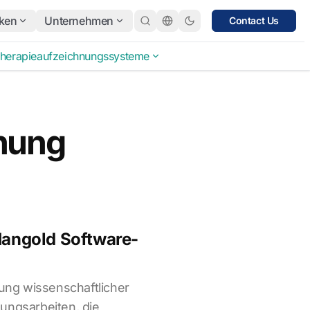
ken
Unternehmen
Contact Us
herapieaufzeichnungssysteme
hung
 Mangold Software-
ng wissenschaftlicher
ungsarbeiten, die