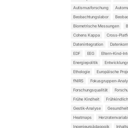
Autismusforschung
Automa
Beobachtungslabor
Beobac
Biometrische Messungen
B
Cohens Kappa
Cross-Plat
Datenintegration
Datenkomp
EDF
EEG
Eltern-Kind-Int
Energiepolitik
Entwicklung
Ethologie
Europäische Proj
fNIRS
Fokusgruppen-Anal
Forschungsqualität
Forsch
Frühe Kindheit
Frühkindlic
Gestik-Analyse
Gesundheit
Heatmaps
Herzratenvariabi
Ingenieurpädagogik
Inhalt