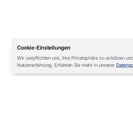
Cookie-Einstellungen
Wir verpflichten uns, Ihre Privatsphäre zu schützen 
Nutzererfahrung. Erfahren Sie mehr in unserer
Datensc
Mangold International
contact@mangold-international.com
+49 (0) 8723 / 978 33-0
Datenschutz
·
Cookie-Einstellungen
·
Impressum