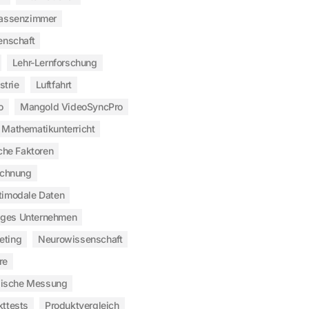
assenzimmer
enschaft
Lehr-Lernforschung
strie
Luftfahrt
o
Mangold VideoSyncPro
Mathematikunterricht
che Faktoren
ichnung
timodale Daten
iges Unternehmen
eting
Neurowissenschaft
re
gische Messung
kttests
Produktvergleich