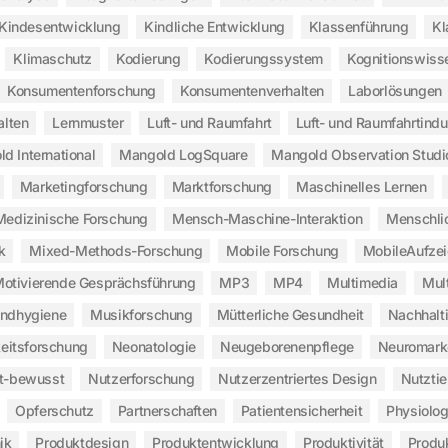
Kindesentwicklung
Kindliche Entwicklung
Klassenführung
Kl
Klimaschutz
Kodierung
Kodierungssystem
Kognitionswiss
Konsumentenforschung
Konsumentenverhalten
Laborlösungen
alten
Lernmuster
Luft- und Raumfahrt
Luft- und Raumfahrtindu
d International
Mangold LogSquare
Mangold Observation Studi
Marketingforschung
Marktforschung
Maschinelles Lernen
Medizinische Forschung
Mensch-Maschine-Interaktion
Menschli
k
Mixed-Methods-Forschung
Mobile Forschung
MobileAufze
otivierende Gesprächsführung
MP3
MP4
Multimedia
Mul
ndhygiene
Musikforschung
Mütterliche Gesundheit
Nachhalt
eitsforschung
Neonatologie
Neugeborenenpflege
Neuromark
t-bewusst
Nutzerforschung
Nutzerzentriertes Design
Nutztie
Opferschutz
Partnerschaften
Patientensicherheit
Physiolo
ik
Produktdesign
Produktentwicklung
Produktivität
Produ