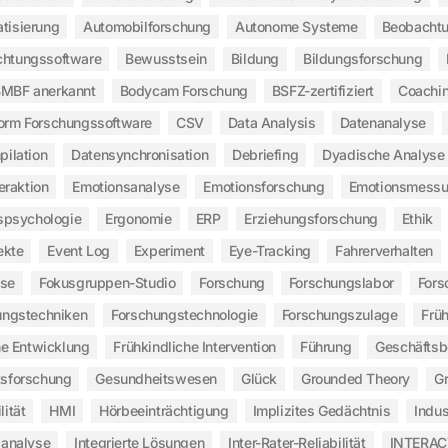
tisierung
Automobilforschung
Autonome Systeme
Beobachtu
htungssoftware
Bewusstsein
Bildung
Bildungsforschung
MBF anerkannt
Bodycam Forschung
BSFZ-zertifiziert
Coachi
form Forschungssoftware
CSV
Data Analysis
Datenanalyse
ilation
Datensynchronisation
Debriefing
Dyadische Analyse
eraktion
Emotionsanalyse
Emotionsforschung
Emotionsmess
spsychologie
Ergonomie
ERP
Erziehungsforschung
Ethik
ekte
Event Log
Experiment
Eye-Tracking
Fahrerverhalten
yse
Fokusgruppen-Studio
Forschung
Forschungslabor
Fors
ungstechniken
Forschungstechnologie
Forschungszulage
Frü
he Entwicklung
Frühkindliche Intervention
Führung
Geschäfts
sforschung
Gesundheitswesen
Glück
Grounded Theory
G
lität
HMI
Hörbeeinträchtigung
Implizites Gedächtnis
Indus
sanalyse
Integrierte Lösungen
Inter-Rater-Reliabilität
INTERAC