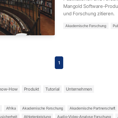
Mangold Software-Produk
und Forschung zitieren.
Akademische Forschung
Pub
1
now-How
Produkt
Tutorial
Unternehmen
Afrika
Akademische Forschung
Akademische Partnerschaft
ssicherheit
Athletenleistung
Audio-Video-Analyse Forschung