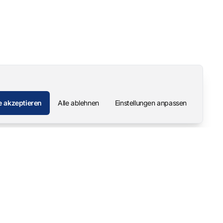
e akzeptieren
Alle ablehnen
Einstellungen anpassen
Unternehmen
Kontakt
Über uns
Pascal Mangold – Gründer
Unsere Geschichte