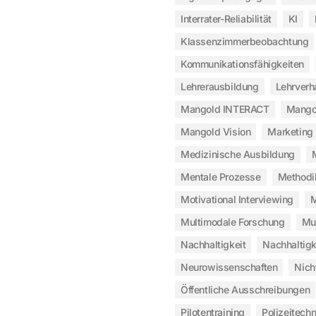
Interrater-Reliabilität
KI
Klassenzimmerbeobachtung
Kommunikationsfähigkeiten
Lehrerausbildung
Lehrverh
Mangold INTERACT
Mangol
Mangold Vision
Marketing
Medizinische Ausbildung
Mentale Prozesse
Methodi
Motivational Interviewing
M
Multimodale Forschung
Mu
Nachhaltigkeit
Nachhaltigk
Neurowissenschaften
Nich
Öffentliche Ausschreibungen
Pilotentraining
Polizeitechn