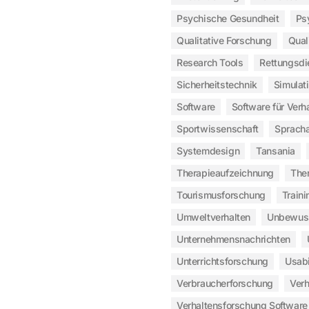
Psychische Gesundheit
Ps
Qualitative Forschung
Qual
Research Tools
Rettungsdi
Sicherheitstechnik
Simulat
Software
Software für Verh
Sportwissenschaft
Sprach
Systemdesign
Tansania
Therapieaufzeichnung
The
Tourismusforschung
Traini
Umweltverhalten
Unbewus
Unternehmensnachrichten
Unterrichtsforschung
Usabi
Verbraucherforschung
Ver
Verhaltensforschung Software