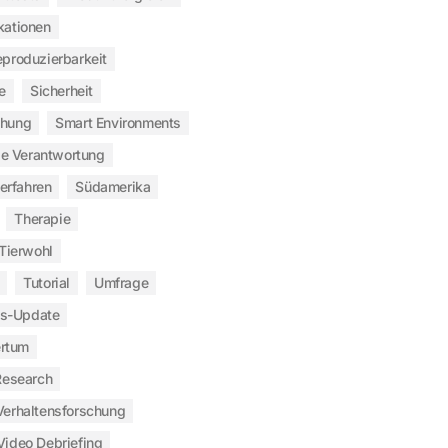
kationen
produzierbarkeit
e
Sicherheit
chung
Smart Environments
le Verantwortung
verfahren
Südamerika
Therapie
Tierwohl
Tutorial
Umfrage
s-Update
rtum
Research
Verhaltensforschung
Video Debriefing