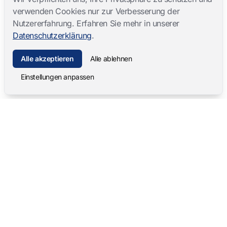
verwenden Cookies nur zur Verbesserung der
Nutzererfahrung. Erfahren Sie mehr in unserer
Datenschutzerklärung
.
Alle akzeptieren
Alle ablehnen
Einstellungen anpassen
Mangold International
contact@mangold-international.com
+49 (0) 8723 / 978 33-0
Datenschutz
·
Cookie-Einstellungen
·
Impressum
Softwareprodukte
Komplettlösungen
Mangold INTERACT
Beobachtungslabore
Mangold Observation Studio
Simulations-Training