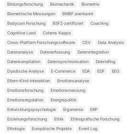
Bildungsforschung
Biomechanik
Biometrie
Biometrische Messungen
BMBF anerkannt
Bodycam Forschung
BSFZ-zertifiziert
Coaching
Cognitive Load
Cohens Kappa
Cross-Platform Forschungssoftware
CSV
Data Analysis
Datenanalyse
Datenerfassung
Datenintegration
Datenkompilation
Datensynchronisation
Debriefing
Dyadische Analyse
E-Commerce
EDA
EDF
EEG
Eltern-Kind-Interaktion
Emotionsanalyse
Emotionsforschung
Emotionsmessung
Emotionsregulation
Energiepolitik
Entwicklungspsychologie
Ergonomie
ERP
Erziehungsforschung
Ethik
Ethnografische Forschung
Ethologie
Europäische Projekte
Event Log