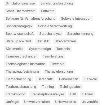
Simulationsanalyse
Simulationsforschung
Smart Environments
Software
Software für Verhaltensforschung
Software Integration
Sonderpädagogik
Soziale Verantwortung
Sportwissenschaft
Sprachanalyse
Spracherkennung
State Space Grid
Statistik
Strafverfahren
Südamerika
Systemdesign
Tansania
Teambesprechungen
Teamleistung
Technologische Innovation
Therapie
Therapieaufzeichnung
Therapieforschung
Tierbeobachtung
Tierschutz
Tierverhalten
Tierwohl
Tourismusforschung
Training
Trainingslabor
Transkription
Transkriptionsanalyse
TSV
Tutorial
Umfrage
Umweltverhalten
Unbewusstes
Universität