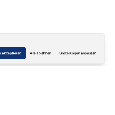
e akzeptieren
Alle ablehnen
Einstellungen anpassen
Unternehmen
Kontakt
Über uns
Pascal Mangold – Gründer
Unsere Geschichte