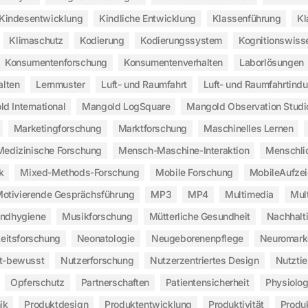
Kindesentwicklung
Kindliche Entwicklung
Klassenführung
Kl
Klimaschutz
Kodierung
Kodierungssystem
Kognitionswiss
Konsumentenforschung
Konsumentenverhalten
Laborlösungen
alten
Lernmuster
Luft- und Raumfahrt
Luft- und Raumfahrtindu
d International
Mangold LogSquare
Mangold Observation Studi
Marketingforschung
Marktforschung
Maschinelles Lernen
Medizinische Forschung
Mensch-Maschine-Interaktion
Menschli
k
Mixed-Methods-Forschung
Mobile Forschung
MobileAufze
otivierende Gesprächsführung
MP3
MP4
Multimedia
Mul
ndhygiene
Musikforschung
Mütterliche Gesundheit
Nachhalt
eitsforschung
Neonatologie
Neugeborenenpflege
Neuromark
t-bewusst
Nutzerforschung
Nutzerzentriertes Design
Nutztie
Opferschutz
Partnerschaften
Patientensicherheit
Physiolo
ik
Produktdesign
Produktentwicklung
Produktivität
Produ