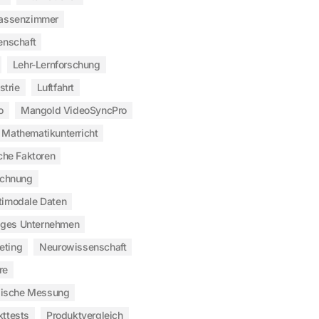
assenzimmer
enschaft
Lehr-Lernforschung
strie
Luftfahrt
o
Mangold VideoSyncPro
Mathematikunterricht
che Faktoren
ichnung
timodale Daten
iges Unternehmen
eting
Neurowissenschaft
re
gische Messung
kttests
Produktvergleich