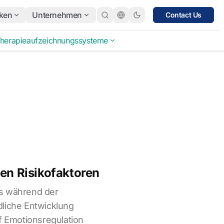
ken
Unternehmen
Contact Us
herapieaufzeichnungssysteme
len Risikofaktoren
s während der
dliche Entwicklung
uf Emotionsregulation