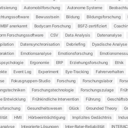
tisierung
Automobilforschung
Autonome Systeme
Beobachtu
htungssoftware
Bewusstsein
Bildung
Bildungsforschung
MBF anerkannt
Bodycam Forschung
BSFZ-zertifiziert
Coachi
form Forschungssoftware
CSV
Data Analysis
Datenanalyse
ilation
Datensynchronisation
Debriefing
Dyadische Analyse
eraktion
Emotionsanalyse
Emotionsforschung
Emotionsmess
spsychologie
Ergonomie
ERP
Erziehungsforschung
Ethik
ekte
Event Log
Experiment
Eye-Tracking
Fahrerverhalten
yse
Fokusgruppen-Studio
Forschung
Forschungslabor
Fors
ungstechniken
Forschungstechnologie
Forschungszulage
Frü
he Entwicklung
Frühkindliche Intervention
Führung
Geschäfts
sforschung
Gesundheitswesen
Glück
Grounded Theory
G
lität
HMI
Hörbeeinträchtigung
Implizites Gedächtnis
Indus
sanalyse
Integrierte Lösungen
Inter-Rater-Reliabilität
INTERAC