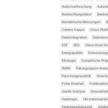
Autismusforschung
Automa
Beobachtungslabor
Beobac
Biometrische Messungen
B
Cohens Kappa
Cross-Plat
Datenintegration
Datenkomp
EDF
EEG
Eltern-Kind-Int
Energiepolitik
Entwicklung
Ethologie
Europäische Proj
fNIRS
Fokusgruppen-Anal
Forschungsqualität
Forsch
Frühe Kindheit
Frühkindlic
Gestik-Analyse
Gesundheit
Heatmaps
Herzratenvariabi
Ingenieurpädagogik
Inhalt