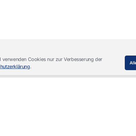
und verwenden Cookies nur zur Verbesserung der
All
hutzerklärung
.
Softwareprodukte
Komplettlösungen
Mangold INTERACT
Beobachtungslabore
Mangold Observation Studio
Simulations-Training
Mangold VideoSyncPro
Skills Lab
Mangold DataView
Audiovisuelle Vernehmung