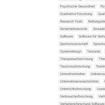
Psychische Gesundheit
Ps
Qualitative Forschung
Qual
Research Tools
Rettungsdi
Sicherheitstechnik
Simulat
Software
Software für Verh
Sportwissenschaft
Sprach
Systemdesign
Tansania
Therapieaufzeichnung
The
Tourismusforschung
Traini
Umweltverhalten
Unbewus
Unternehmensnachrichten
Unterrichtsforschung
Usabi
Verbraucherforschung
Ver
Verhaltensforschung Software