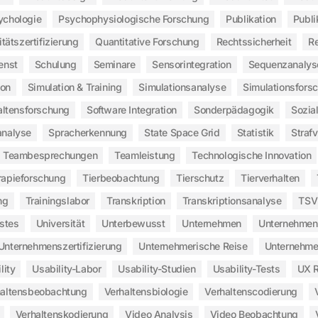
ychologie
Psychophysiologische Forschung
Publikation
Publi
itätszertifizierung
Quantitative Forschung
Rechtssicherheit
Re
enst
Schulung
Seminare
Sensorintegration
Sequenzanalys
ion
Simulation & Training
Simulationsanalyse
Simulationsfors
altensforschung
Software Integration
Sonderpädagogik
Sozia
analyse
Spracherkennung
State Space Grid
Statistik
Straf
Teambesprechungen
Teamleistung
Technologische Innovation
rapieforschung
Tierbeobachtung
Tierschutz
Tierverhalten
ng
Trainingslabor
Transkription
Transkriptionsanalyse
TSV
stes
Universität
Unterbewusst
Unternehmen
Unternehmen
Unternehmenszertifizierung
Unternehmerische Reise
Unternehme
lity
Usability-Labor
Usability-Studien
Usability-Tests
UX 
haltensbeobachtung
Verhaltensbiologie
Verhaltenscodierung
Verhaltenskodierung
Video Analysis
Video Beobachtung