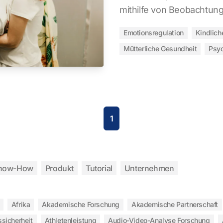
mithilfe von Beobachtu
Emotionsregulation
Kindlich
Mütterliche Gesundheit
Psyc
1
now-How
Produkt
Tutorial
Unternehmen
Afrika
Akademische Forschung
Akademische Partnerschaft
ssicherheit
Athletenleistung
Audio-Video-Analyse Forschung