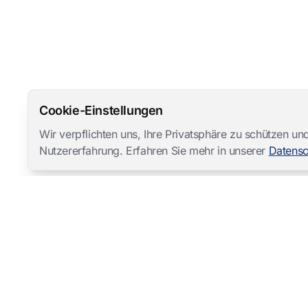
Cookie-Einstellungen
Wir verpflichten uns, Ihre Privatsphäre zu schützen 
Nutzererfahrung. Erfahren Sie mehr in unserer
Datensc
Mangold International
contact@mangold-international.com
+49 (0) 8723 / 978 33-0
Datenschutz
·
Cookie-Einstellungen
·
Impressum