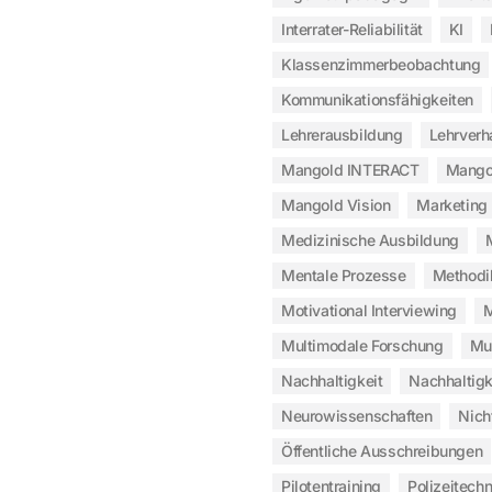
Interrater-Reliabilität
KI
Klassenzimmerbeobachtung
Kommunikationsfähigkeiten
Lehrerausbildung
Lehrverh
Mangold INTERACT
Mangol
Mangold Vision
Marketing
Medizinische Ausbildung
Mentale Prozesse
Methodi
Motivational Interviewing
M
Multimodale Forschung
Mu
Nachhaltigkeit
Nachhaltigk
Neurowissenschaften
Nich
Öffentliche Ausschreibungen
Pilotentraining
Polizeitechn