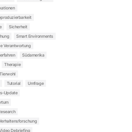
kationen
produzierbarkeit
e
Sicherheit
chung
Smart Environments
le Verantwortung
verfahren
Südamerika
Therapie
Tierwohl
Tutorial
Umfrage
s-Update
rtum
Research
Verhaltensforschung
Video Debriefing