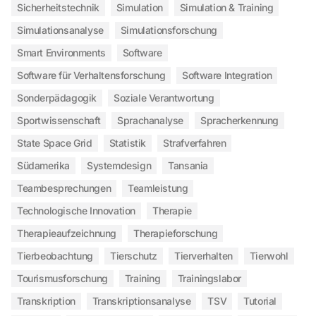
Sicherheitstechnik
Simulation
Simulation & Training
Simulationsanalyse
Simulationsforschung
Smart Environments
Software
Software für Verhaltensforschung
Software Integration
Sonderpädagogik
Soziale Verantwortung
Sportwissenschaft
Sprachanalyse
Spracherkennung
State Space Grid
Statistik
Strafverfahren
Südamerika
Systemdesign
Tansania
Teambesprechungen
Teamleistung
Technologische Innovation
Therapie
Therapieaufzeichnung
Therapieforschung
Tierbeobachtung
Tierschutz
Tierverhalten
Tierwohl
Tourismusforschung
Training
Trainingslabor
Transkription
Transkriptionsanalyse
TSV
Tutorial