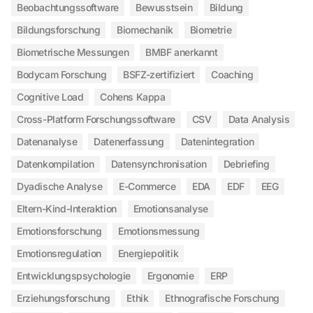
Beobachtungssoftware
Bewusstsein
Bildung
Bildungsforschung
Biomechanik
Biometrie
Biometrische Messungen
BMBF anerkannt
Bodycam Forschung
BSFZ-zertifiziert
Coaching
Cognitive Load
Cohens Kappa
Cross-Platform Forschungssoftware
CSV
Data Analysis
Datenanalyse
Datenerfassung
Datenintegration
Datenkompilation
Datensynchronisation
Debriefing
Dyadische Analyse
E-Commerce
EDA
EDF
EEG
Eltern-Kind-Interaktion
Emotionsanalyse
Emotionsforschung
Emotionsmessung
Emotionsregulation
Energiepolitik
Entwicklungspsychologie
Ergonomie
ERP
Erziehungsforschung
Ethik
Ethnografische Forschung