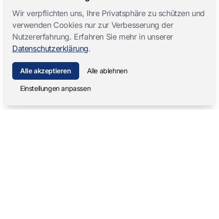
Wir verpflichten uns, Ihre Privatsphäre zu schützen und
verwenden Cookies nur zur Verbesserung der
Nutzererfahrung. Erfahren Sie mehr in unserer
Datenschutzerklärung
.
Alle akzeptieren
Alle ablehnen
Einstellungen anpassen
Mangold International
contact@mangold-international.com
+49 (0) 8723 / 978 33-0
Datenschutz
·
Cookie-Einstellungen
·
Impressum
Softwareprodukte
Komplettlösungen
Mangold INTERACT
Beobachtungslabore