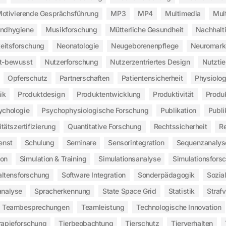
otivierende Gesprächsführung
MP3
MP4
Multimedia
Mul
ndhygiene
Musikforschung
Mütterliche Gesundheit
Nachhalt
eitsforschung
Neonatologie
Neugeborenenpflege
Neuromark
t-bewusst
Nutzerforschung
Nutzerzentriertes Design
Nutztie
Opferschutz
Partnerschaften
Patientensicherheit
Physiolo
ik
Produktdesign
Produktentwicklung
Produktivität
Produ
ychologie
Psychophysiologische Forschung
Publikation
Publi
itätszertifizierung
Quantitative Forschung
Rechtssicherheit
Re
enst
Schulung
Seminare
Sensorintegration
Sequenzanalys
ion
Simulation & Training
Simulationsanalyse
Simulationsfors
altensforschung
Software Integration
Sonderpädagogik
Sozia
analyse
Spracherkennung
State Space Grid
Statistik
Straf
Teambesprechungen
Teamleistung
Technologische Innovation
rapieforschung
Tierbeobachtung
Tierschutz
Tierverhalten