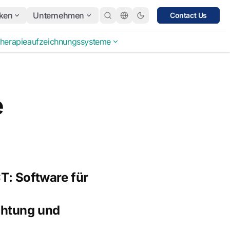
ken
Unternehmen
Contact Us
herapieaufzeichnungssysteme
e
: Software für
chtung und