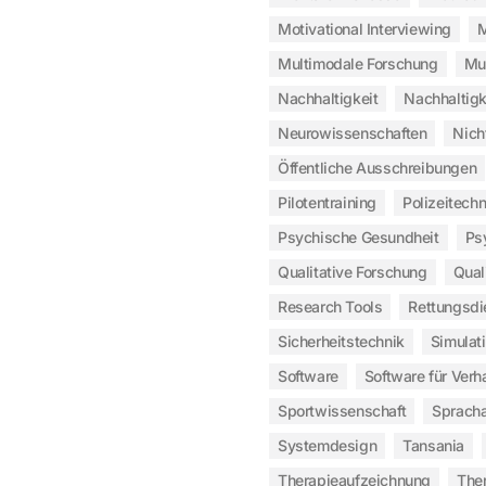
Motivational Interviewing
M
Multimodale Forschung
Mu
Nachhaltigkeit
Nachhaltigk
Neurowissenschaften
Nich
Öffentliche Ausschreibungen
Pilotentraining
Polizeitechn
Psychische Gesundheit
Ps
Qualitative Forschung
Qual
Research Tools
Rettungsdi
Sicherheitstechnik
Simulat
Software
Software für Verh
Sportwissenschaft
Sprach
Systemdesign
Tansania
Therapieaufzeichnung
The