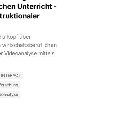
chen Unterricht -
struktionaler
dia Kopf über
 wirtschaftsberuflichen
er Videoanalyse mittels
 INTERACT
sforschung
eoanalyse