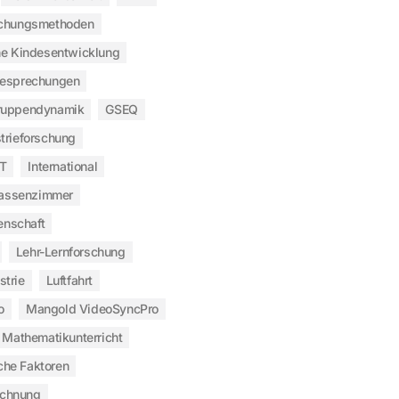
chungsmethoden
he Kindesentwicklung
besprechungen
ruppendynamik
GSEQ
trieforschung
T
International
assenzimmer
enschaft
Lehr-Lernforschung
strie
Luftfahrt
o
Mangold VideoSyncPro
Mathematikunterricht
che Faktoren
ichnung