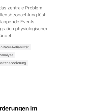
as zentrale Problem
ltensbeobachtung löst:
rlappende Events,
egration physiologischer
ündet.
er-Rater-Reliabilität
zanalyse
haltenscodierung
orderungen im