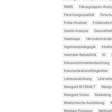
fNIRS
Fokusgruppen-Anal
Forschungsqualität
Forsch
Frühe Kindheit
Frühkindlic
Gestik-Analyse
Gesundheit
Heatmaps
Herzratenvariabi
Ingenieurpädagogik
Inhalt
Interrater-Reliabilität
KI
Klassenzimmerbeobachtung
Kommunikationsfähigkeiten
Lehrerausbildung
Lehrverh
Mangold INTERACT
Mangol
Mangold Vision
Marketing
Medizinische Ausbildung
Mentale Prozesse
Methodi