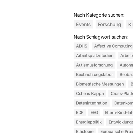
Nach Kategorie suchen:
Events
Forschung
K
Nach Schlagwort suchen:
ADHS
Affective Computing
Arbeitsplatzstudien
Arbeit
Autismusforschung
Automa
Beobachtungslabor
Beobac
Biometrische Messungen
B
Cohens Kappa
Cross-Plat
Datenintegration
Datenkomp
EDF
EEG
Eltern-Kind-Int
Energiepolitik
Entwicklung
Ethologie
Europäische Proj