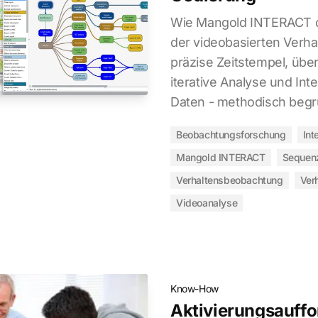
Wie Mangold INTERACT d
der videobasierten Verha
präzise Zeitstempel, übe
iterative Analyse und Int
Daten - methodisch begr
Beobachtungsforschung
Int
Mangold INTERACT
Sequen
Verhaltensbeobachtung
Ver
Videoanalyse
Know-How
Aktivierungsauff