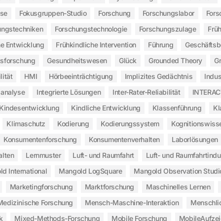
yse
Fokusgruppen-Studio
Forschung
Forschungslabor
Fors
ungstechniken
Forschungstechnologie
Forschungszulage
Frü
he Entwicklung
Frühkindliche Intervention
Führung
Geschäfts
sforschung
Gesundheitswesen
Glück
Grounded Theory
G
lität
HMI
Hörbeeinträchtigung
Implizites Gedächtnis
Indus
sanalyse
Integrierte Lösungen
Inter-Rater-Reliabilität
INTERAC
Kindesentwicklung
Kindliche Entwicklung
Klassenführung
Kl
Klimaschutz
Kodierung
Kodierungssystem
Kognitionswiss
Konsumentenforschung
Konsumentenverhalten
Laborlösungen
alten
Lernmuster
Luft- und Raumfahrt
Luft- und Raumfahrtindu
d International
Mangold LogSquare
Mangold Observation Studi
Marketingforschung
Marktforschung
Maschinelles Lernen
Medizinische Forschung
Mensch-Maschine-Interaktion
Menschli
k
Mixed-Methods-Forschung
Mobile Forschung
MobileAufze