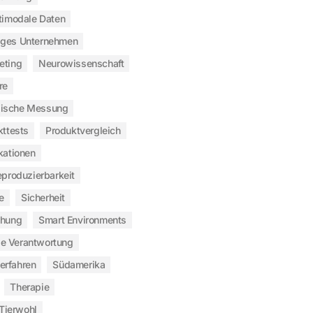
timodale Daten
iges Unternehmen
eting
Neurowissenschaft
re
gische Messung
kttests
Produktvergleich
kationen
produzierbarkeit
e
Sicherheit
chung
Smart Environments
le Verantwortung
verfahren
Südamerika
Therapie
Tierwohl