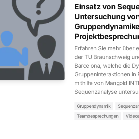
Einsatz von Sequ
Untersuchung vo
Gruppendynamike
Projektbesprechu
Erfahren Sie mehr über 
der TU Braunschweig und
Barcelona, welche die D
Gruppeninteraktionen in
mithilfe von Mangold IN
Sequenzanalyse untersu
Gruppendynamik
Sequenzan
Teambesprechungen
Video