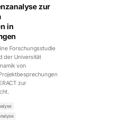
enzanalyse zur
n
n in
ngen
eine Forschungsstudie
 der Universität
ynamik von
 Projektbesprechungen
TERACT zur
cht.
alyse
analyse