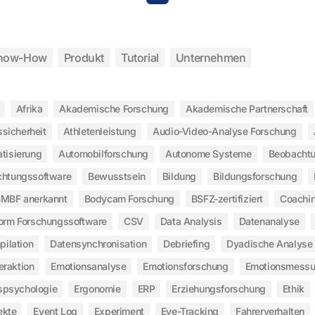
now-How
Produkt
Tutorial
Unternehmen
Afrika
Akademische Forschung
Akademische Partnerschaft
ssicherheit
Athletenleistung
Audio-Video-Analyse Forschung
tisierung
Automobilforschung
Autonome Systeme
Beobachtu
htungssoftware
Bewusstsein
Bildung
Bildungsforschung
MBF anerkannt
Bodycam Forschung
BSFZ-zertifiziert
Coachi
form Forschungssoftware
CSV
Data Analysis
Datenanalyse
ilation
Datensynchronisation
Debriefing
Dyadische Analyse
eraktion
Emotionsanalyse
Emotionsforschung
Emotionsmess
spsychologie
Ergonomie
ERP
Erziehungsforschung
Ethik
ekte
Event Log
Experiment
Eye-Tracking
Fahrerverhalten