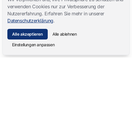
verwenden Cookies nur zur Verbesserung der
Nutzererfahrung. Erfahren Sie mehr in unserer
Datenschutzerklärung
.
Alle akzeptieren
Alle ablehnen
Einstellungen anpassen
Mangold International
contact@mangold-international.com
+49 (0) 8723 / 978 33-0
Datenschutz
·
Cookie-Einstellungen
·
Impressum
Softwareprodukte
Komplettlösungen
Mangold INTERACT
Beobachtungslabore
Mangold Observation Studio
Simulations-Training