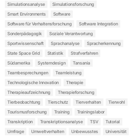
Simulationsanalyse
Simulationsforschung
Smart Environments
Software
Software für Verhaltensforschung
Software Integration
Sonderpädagogik
Soziale Verantwortung
Sportwissenschaft
Sprachanalyse
Spracherkennung
State Space Grid
Statistik
Strafverfahren
Südamerika
Systemdesign
Tansania
Teambesprechungen
Teamleistung
Technologische Innovation
Therapie
Therapieaufzeichnung
Therapieforschung
Tierbeobachtung
Tierschutz
Tierverhalten
Tierwohl
Tourismusforschung
Training
Trainingslabor
Transkription
Transkriptionsanalyse
TSV
Tutorial
Umfrage
Umweltverhalten
Unbewusstes
Universität