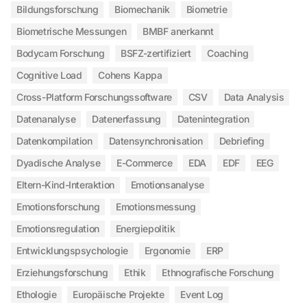
Bildungsforschung
Biomechanik
Biometrie
Biometrische Messungen
BMBF anerkannt
Bodycam Forschung
BSFZ-zertifiziert
Coaching
Cognitive Load
Cohens Kappa
Cross-Platform Forschungssoftware
CSV
Data Analysis
Datenanalyse
Datenerfassung
Datenintegration
Datenkompilation
Datensynchronisation
Debriefing
Dyadische Analyse
E-Commerce
EDA
EDF
EEG
Eltern-Kind-Interaktion
Emotionsanalyse
Emotionsforschung
Emotionsmessung
Emotionsregulation
Energiepolitik
Entwicklungspsychologie
Ergonomie
ERP
Erziehungsforschung
Ethik
Ethnografische Forschung
Ethologie
Europäische Projekte
Event Log