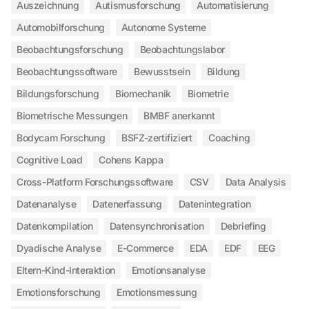
Auszeichnung
Autismusforschung
Automatisierung
Automobilforschung
Autonome Systeme
Beobachtungsforschung
Beobachtungslabor
Beobachtungssoftware
Bewusstsein
Bildung
Bildungsforschung
Biomechanik
Biometrie
Biometrische Messungen
BMBF anerkannt
Bodycam Forschung
BSFZ-zertifiziert
Coaching
Cognitive Load
Cohens Kappa
Cross-Platform Forschungssoftware
CSV
Data Analysis
Datenanalyse
Datenerfassung
Datenintegration
Datenkompilation
Datensynchronisation
Debriefing
Dyadische Analyse
E-Commerce
EDA
EDF
EEG
Eltern-Kind-Interaktion
Emotionsanalyse
Emotionsforschung
Emotionsmessung