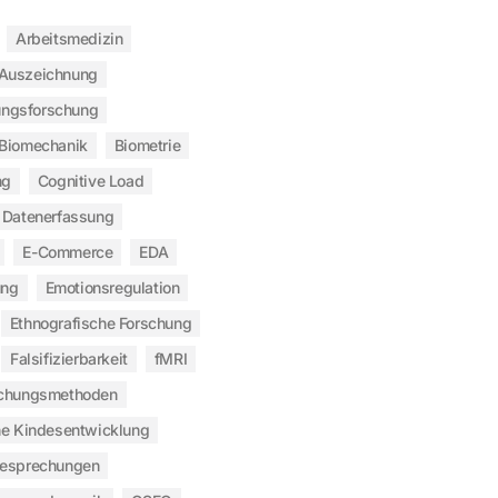
Arbeitsmedizin
Auszeichnung
ngsforschung
Biomechanik
Biometrie
ng
Cognitive Load
Datenerfassung
E-Commerce
EDA
ung
Emotionsregulation
Ethnografische Forschung
Falsifizierbarkeit
fMRI
chungsmethoden
he Kindesentwicklung
besprechungen