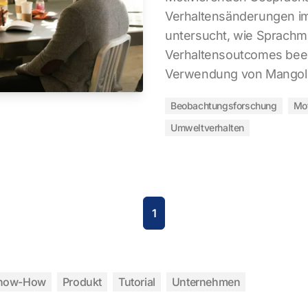
Verhaltensänderungen im
untersucht, wie Sprachmu
Verhaltensoutcomes beei
Verwendung von Mango
Beobachtungsforschung
Mot
Umweltverhalten
1
now-How
Produkt
Tutorial
Unternehmen