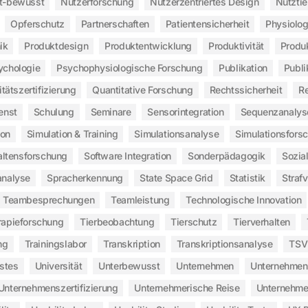
t-bewusst
Nutzerforschung
Nutzerzentriertes Design
Nutztie
Opferschutz
Partnerschaften
Patientensicherheit
Physiolo
ik
Produktdesign
Produktentwicklung
Produktivität
Produ
ychologie
Psychophysiologische Forschung
Publikation
Publi
itätszertifizierung
Quantitative Forschung
Rechtssicherheit
Re
enst
Schulung
Seminare
Sensorintegration
Sequenzanalys
ion
Simulation & Training
Simulationsanalyse
Simulationsfors
altensforschung
Software Integration
Sonderpädagogik
Sozia
analyse
Spracherkennung
State Space Grid
Statistik
Straf
Teambesprechungen
Teamleistung
Technologische Innovation
rapieforschung
Tierbeobachtung
Tierschutz
Tierverhalten
ng
Trainingslabor
Transkription
Transkriptionsanalyse
TSV
stes
Universität
Unterbewusst
Unternehmen
Unternehmen
Unternehmenszertifizierung
Unternehmerische Reise
Unternehme