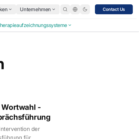
ken
Unternehmen
Contact Us
herapieaufzeichnungssysteme
n
e Wortwahl -
prächsführung
Intervention der
führung für