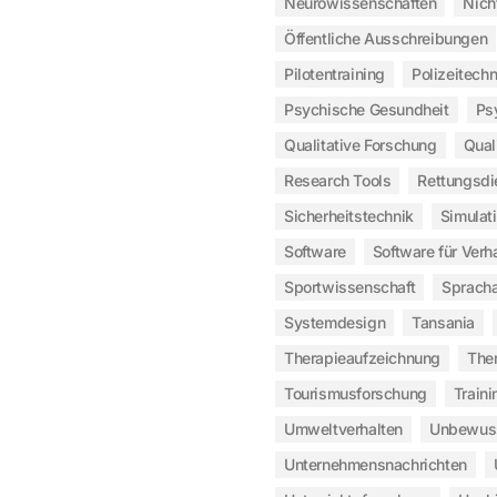
Neurowissenschaften
Nich
Öffentliche Ausschreibungen
Pilotentraining
Polizeitechn
Psychische Gesundheit
Ps
Qualitative Forschung
Qual
Research Tools
Rettungsdi
Sicherheitstechnik
Simulat
Software
Software für Verh
Sportwissenschaft
Sprach
Systemdesign
Tansania
Therapieaufzeichnung
The
Tourismusforschung
Traini
Umweltverhalten
Unbewus
Unternehmensnachrichten