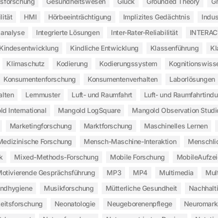
sforschung
Gesundheitswesen
Glück
Grounded Theory
G
lität
HMI
Hörbeeinträchtigung
Implizites Gedächtnis
Indus
sanalyse
Integrierte Lösungen
Inter-Rater-Reliabilität
INTERAC
Kindesentwicklung
Kindliche Entwicklung
Klassenführung
Kl
Klimaschutz
Kodierung
Kodierungssystem
Kognitionswiss
Konsumentenforschung
Konsumentenverhalten
Laborlösungen
alten
Lernmuster
Luft- und Raumfahrt
Luft- und Raumfahrtindu
d International
Mangold LogSquare
Mangold Observation Studi
Marketingforschung
Marktforschung
Maschinelles Lernen
Medizinische Forschung
Mensch-Maschine-Interaktion
Menschli
k
Mixed-Methods-Forschung
Mobile Forschung
MobileAufze
otivierende Gesprächsführung
MP3
MP4
Multimedia
Mul
ndhygiene
Musikforschung
Mütterliche Gesundheit
Nachhalt
eitsforschung
Neonatologie
Neugeborenenpflege
Neuromark