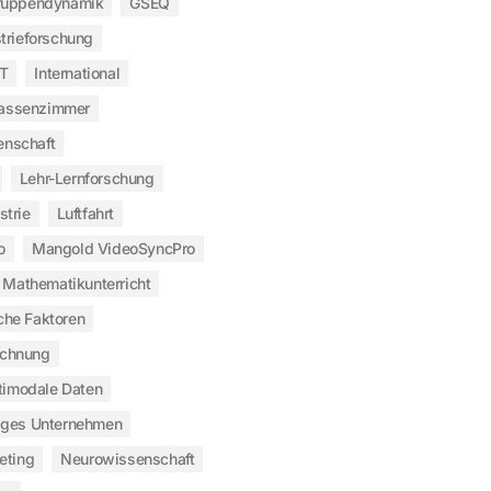
ruppendynamik
GSEQ
trieforschung
T
International
assenzimmer
enschaft
Lehr-Lernforschung
strie
Luftfahrt
o
Mangold VideoSyncPro
Mathematikunterricht
che Faktoren
ichnung
timodale Daten
iges Unternehmen
eting
Neurowissenschaft