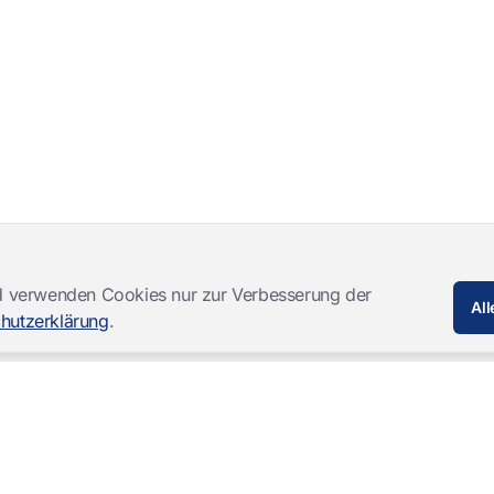
und verwenden Cookies nur zur Verbesserung der
All
hutzerklärung
.
Softwareprodukte
Komplettlösungen
Mangold INTERACT
Beobachtungslabore
Mangold Observation Studio
Simulations-Training