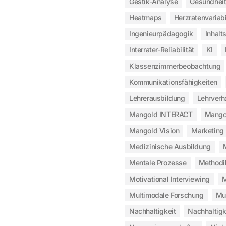
Gestik-Analyse
Gesundheit
Heatmaps
Herzratenvariabi
Ingenieurpädagogik
Inhalt
Interrater-Reliabilität
KI
Klassenzimmerbeobachtung
Kommunikationsfähigkeiten
Lehrerausbildung
Lehrverh
Mangold INTERACT
Mangol
Mangold Vision
Marketing
Medizinische Ausbildung
Mentale Prozesse
Methodi
Motivational Interviewing
M
Multimodale Forschung
Mu
Nachhaltigkeit
Nachhaltigk