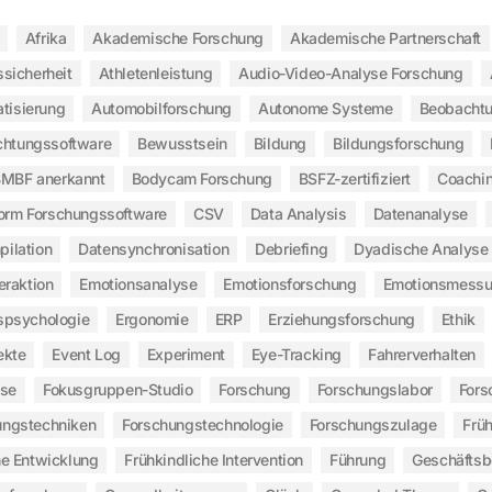
Afrika
Akademische Forschung
Akademische Partnerschaft
ssicherheit
Athletenleistung
Audio-Video-Analyse Forschung
tisierung
Automobilforschung
Autonome Systeme
Beobachtu
htungssoftware
Bewusstsein
Bildung
Bildungsforschung
MBF anerkannt
Bodycam Forschung
BSFZ-zertifiziert
Coachi
form Forschungssoftware
CSV
Data Analysis
Datenanalyse
ilation
Datensynchronisation
Debriefing
Dyadische Analyse
eraktion
Emotionsanalyse
Emotionsforschung
Emotionsmess
spsychologie
Ergonomie
ERP
Erziehungsforschung
Ethik
ekte
Event Log
Experiment
Eye-Tracking
Fahrerverhalten
yse
Fokusgruppen-Studio
Forschung
Forschungslabor
Fors
ungstechniken
Forschungstechnologie
Forschungszulage
Frü
he Entwicklung
Frühkindliche Intervention
Führung
Geschäfts