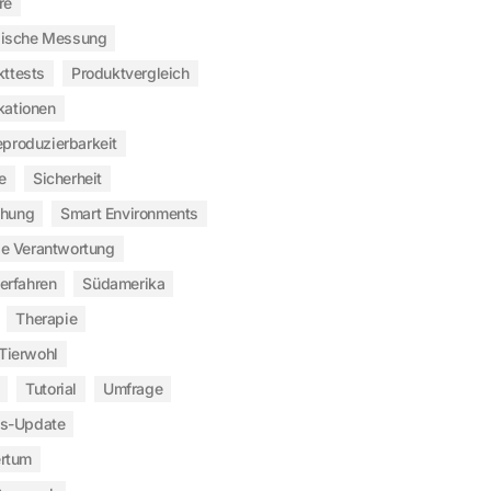
re
gische Messung
kttests
Produktvergleich
kationen
produzierbarkeit
e
Sicherheit
chung
Smart Environments
le Verantwortung
verfahren
Südamerika
Therapie
Tierwohl
Tutorial
Umfrage
s-Update
rtum