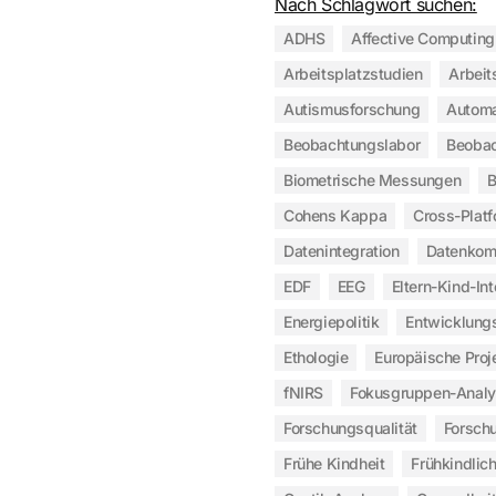
Nach Schlagwort suchen:
ADHS
Affective Computing
Arbeitsplatzstudien
Arbeit
Autismusforschung
Automa
Beobachtungslabor
Beobac
Biometrische Messungen
B
Cohens Kappa
Cross-Plat
Datenintegration
Datenkomp
EDF
EEG
Eltern-Kind-Int
Energiepolitik
Entwicklung
Ethologie
Europäische Proj
fNIRS
Fokusgruppen-Anal
Forschungsqualität
Forsch
Frühe Kindheit
Frühkindlic