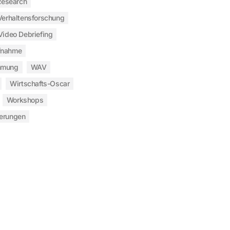
Research
Verhaltensforschung
Video Debriefing
fnahme
hmung
WAV
Wirtschafts-Oscar
Workshops
ierungen