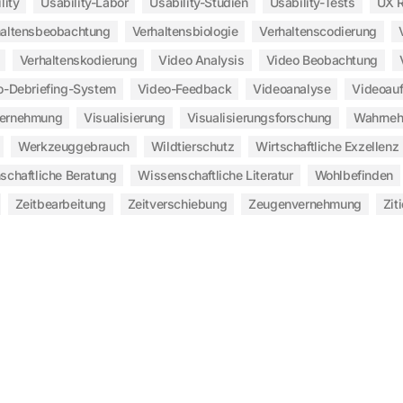
lity
Usability-Labor
Usability-Studien
Usability-Tests
UX 
haltensbeobachtung
Verhaltensbiologie
Verhaltenscodierung
Verhaltenskodierung
Video Analysis
Video Beobachtung
o-Debriefing-System
Video-Feedback
Videoanalyse
Videoau
vernehmung
Visualisierung
Visualisierungsforschung
Wahrne
Werkzeuggebrauch
Wildtierschutz
Wirtschaftliche Exzellenz
schaftliche Beratung
Wissenschaftliche Literatur
Wohlbefinden
Zeitbearbeitung
Zeitverschiebung
Zeugenvernehmung
Zit