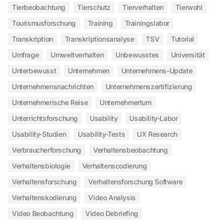
Tierbeobachtung
Tierschutz
Tierverhalten
Tierwohl
Tourismusforschung
Training
Trainingslabor
Transkription
Transkriptionsanalyse
TSV
Tutorial
Umfrage
Umweltverhalten
Unbewusstes
Universität
Unterbewusst
Unternehmen
Unternehmens-Update
Unternehmensnachrichten
Unternehmenszertifizierung
Unternehmerische Reise
Unternehmertum
Unterrichtsforschung
Usability
Usability-Labor
Usability-Studien
Usability-Tests
UX Research
Verbraucherforschung
Verhaltensbeobachtung
Verhaltensbiologie
Verhaltenscodierung
Verhaltensforschung
Verhaltensforschung Software
Verhaltenskodierung
Video Analysis
Video Beobachtung
Video Debriefing