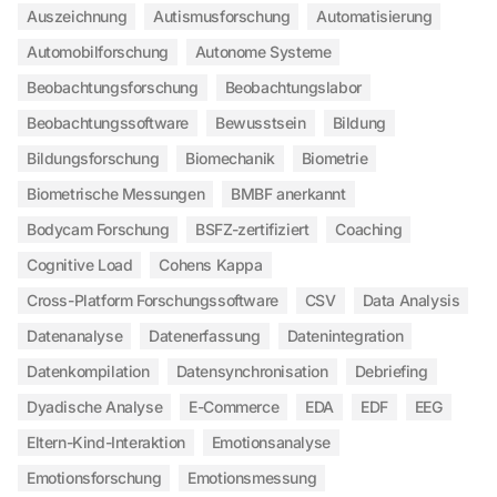
Auszeichnung
Autismusforschung
Automatisierung
Automobilforschung
Autonome Systeme
Beobachtungsforschung
Beobachtungslabor
Beobachtungssoftware
Bewusstsein
Bildung
Bildungsforschung
Biomechanik
Biometrie
Biometrische Messungen
BMBF anerkannt
Bodycam Forschung
BSFZ-zertifiziert
Coaching
Cognitive Load
Cohens Kappa
Cross-Platform Forschungssoftware
CSV
Data Analysis
Datenanalyse
Datenerfassung
Datenintegration
Datenkompilation
Datensynchronisation
Debriefing
Dyadische Analyse
E-Commerce
EDA
EDF
EEG
Eltern-Kind-Interaktion
Emotionsanalyse
Emotionsforschung
Emotionsmessung