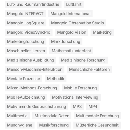
Luft- und Raumfahrtindustrie
Luftfahrt
Mangold INTERACT
Mangold International
Mangold LogSquare
Mangold Observation Studio
Mangold VideoSyncPro
Mangold Vision
Marketing
Marketingforschung
Marktforschung
Maschinelles Lernen
Mathematikunterricht
Medizinische Ausbildung
Medizinische Forschung
Mensch-Maschine-Interaktion
Menschliche Faktoren
Mentale Prozesse
Methodik
Mixed-Methods-Forschung
Mobile Forschung
MobileAufzeichnung
Motivational Interviewing
Motivierende Gesprächsführung
MP3
MP4
Multimedia
Multimodale Daten
Multimodale Forschung
Mundhygiene
Musikforschung
Mütterliche Gesundheit