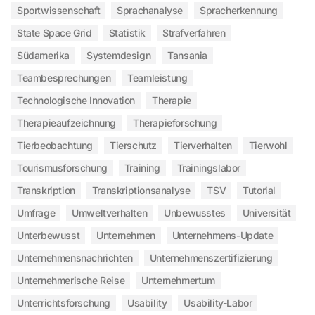
Sportwissenschaft
Sprachanalyse
Spracherkennung
State Space Grid
Statistik
Strafverfahren
Südamerika
Systemdesign
Tansania
Teambesprechungen
Teamleistung
Technologische Innovation
Therapie
Therapieaufzeichnung
Therapieforschung
Tierbeobachtung
Tierschutz
Tierverhalten
Tierwohl
Tourismusforschung
Training
Trainingslabor
Transkription
Transkriptionsanalyse
TSV
Tutorial
Umfrage
Umweltverhalten
Unbewusstes
Universität
Unterbewusst
Unternehmen
Unternehmens-Update
Unternehmensnachrichten
Unternehmenszertifizierung
Unternehmerische Reise
Unternehmertum
Unterrichtsforschung
Usability
Usability-Labor