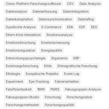
Cross-Platform Forschungssoftware
CSV
Data Analysis
Datenanalyse
Datenerfassung
Datenintegration
Datenkompilation
Datensynchronisation
Debriefing
Dyadische Analyse
E-Commerce
EDA
EDF
EEG
Eltern-Kind-Interaktion
Emotionsanalyse
Emotionsforschung
Emotionsmessung
Emotionsregulation
Energiepolitik
Entwicklungspsychologie
Ergonomie
ERP
Erziehungsforschung
Ethik
Ethnografische Forschung
Ethologie
Europäische Projekte
Event Log
Experiment
Eye-Tracking
Fahrerverhalten
Falsifizierbarkeit
fMRI
fNIRS
Fokusgruppen-Analyse
Fokusgruppen-Studio
Forschung
Forschungslabor
Forschungsmethoden
Forschungsqualität