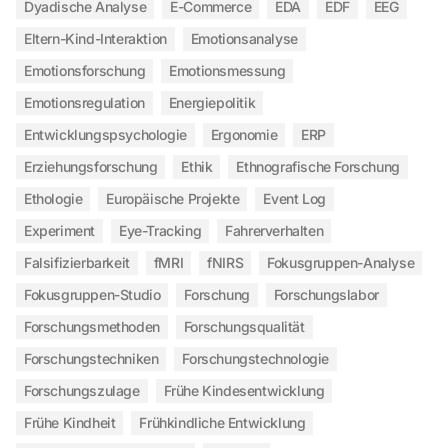
Dyadische Analyse
E-Commerce
EDA
EDF
EEG
Eltern-Kind-Interaktion
Emotionsanalyse
Emotionsforschung
Emotionsmessung
Emotionsregulation
Energiepolitik
Entwicklungspsychologie
Ergonomie
ERP
Erziehungsforschung
Ethik
Ethnografische Forschung
Ethologie
Europäische Projekte
Event Log
Experiment
Eye-Tracking
Fahrerverhalten
Falsifizierbarkeit
fMRI
fNIRS
Fokusgruppen-Analyse
Fokusgruppen-Studio
Forschung
Forschungslabor
Forschungsmethoden
Forschungsqualität
Forschungstechniken
Forschungstechnologie
Forschungszulage
Frühe Kindesentwicklung
Frühe Kindheit
Frühkindliche Entwicklung